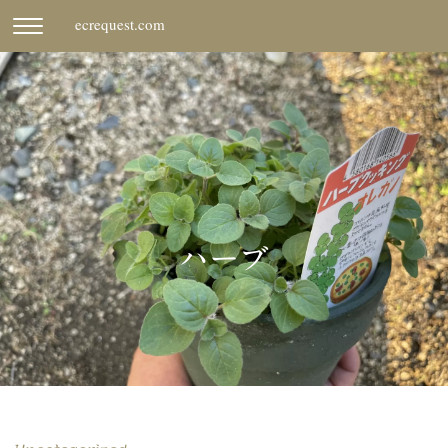
Skip
ecrequest.com
CLICK
to
TO
content
TOGGLE
NAVIGATION
MENU.
ハーブ